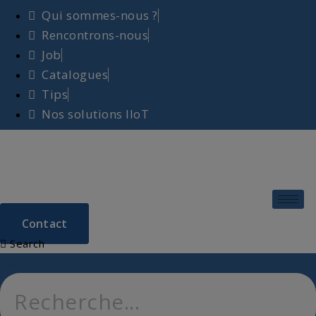
Aller
Qui sommes-nous ?
au
Rencontrons-nous
contenu
Job
Catalogues
Tips
Nos solutions IIoT
Contact
Search
SEARCH